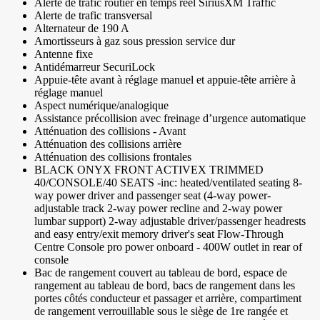
Alerte de trafic routier en temps réel SiriusXM Traffic
Alerte de trafic transversal
Alternateur de 190 A
Amortisseurs à gaz sous pression service dur
Antenne fixe
Antidémarreur SecuriLock
Appuie-tête avant à réglage manuel et appuie-tête arrière à
réglage manuel
Aspect numérique/analogique
Assistance précollision avec freinage d’urgence automatique
Atténuation des collisions - Avant
Atténuation des collisions arrière
Atténuation des collisions frontales
BLACK ONYX FRONT ACTIVEX TRIMMED
40/CONSOLE/40 SEATS -inc: heated/ventilated seating 8-
way power driver and passenger seat (4-way power-
adjustable track 2-way power recline and 2-way power
lumbar support) 2-way adjustable driver/passenger headrests
and easy entry/exit memory driver's seat Flow-Through
Centre Console pro power onboard - 400W outlet in rear of
console
Bac de rangement couvert au tableau de bord, espace de
rangement au tableau de bord, bacs de rangement dans les
portes côtés conducteur et passager et arrière, compartiment
de rangement verrouillable sous le siège de 1re rangée et