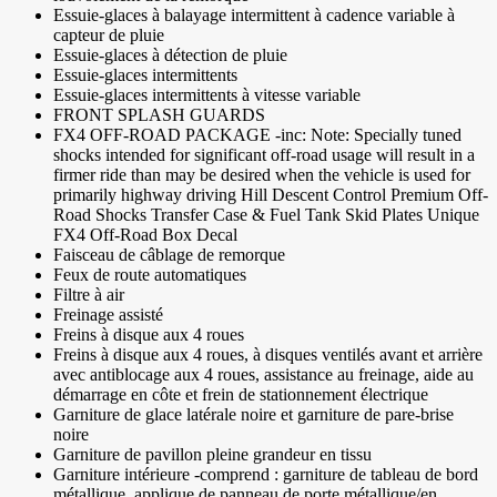
Essuie-glaces à balayage intermittent à cadence variable à
capteur de pluie
Essuie-glaces à détection de pluie
Essuie-glaces intermittents
Essuie-glaces intermittents à vitesse variable
FRONT SPLASH GUARDS
FX4 OFF-ROAD PACKAGE -inc: Note: Specially tuned
shocks intended for significant off-road usage will result in a
firmer ride than may be desired when the vehicle is used for
primarily highway driving Hill Descent Control Premium Off-
Road Shocks Transfer Case & Fuel Tank Skid Plates Unique
FX4 Off-Road Box Decal
Faisceau de câblage de remorque
Feux de route automatiques
Filtre à air
Freinage assisté
Freins à disque aux 4 roues
Freins à disque aux 4 roues, à disques ventilés avant et arrière
avec antiblocage aux 4 roues, assistance au freinage, aide au
démarrage en côte et frein de stationnement électrique
Garniture de glace latérale noire et garniture de pare-brise
noire
Garniture de pavillon pleine grandeur en tissu
Garniture intérieure -comprend : garniture de tableau de bord
métallique, applique de panneau de porte métallique/en