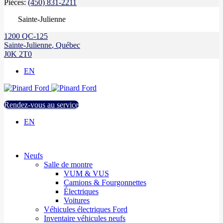
Pièces:
(450) 831-2211
Sainte-Julienne
1200 QC-125
Sainte-Julienne
,
Québec
J0K 2T0
EN
Rendez-vous au service
EN
Neufs
Salle de montre
VUM & VUS
Camions & Fourgonnettes
Électriques
Voitures
Véhicules électriques Ford
Inventaire véhicules neufs