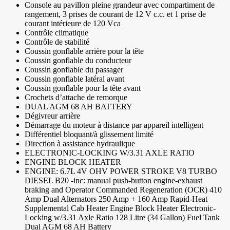
Console au pavillon pleine grandeur avec compartiment de
rangement, 3 prises de courant de 12 V c.c. et 1 prise de
courant intérieure de 120 Vca
Contrôle climatique
Contrôle de stabilité
Coussin gonflable arrière pour la tête
Coussin gonflable du conducteur
Coussin gonflable du passager
Coussin gonflable latéral avant
Coussin gonflable pour la tête avant
Crochets d’attache de remorque
DUAL AGM 68 AH BATTERY
Dégivreur arrière
Démarrage du moteur à distance par appareil intelligent
Différentiel bloquant/à glissement limité
Direction à assistance hydraulique
ELECTRONIC-LOCKING W/3.31 AXLE RATIO
ENGINE BLOCK HEATER
ENGINE: 6.7L 4V OHV POWER STROKE V8 TURBO
DIESEL B20 -inc: manual push-button engine-exhaust
braking and Operator Commanded Regeneration (OCR) 410
Amp Dual Alternators 250 Amp + 160 Amp Rapid-Heat
Supplemental Cab Heater Engine Block Heater Electronic-
Locking w/3.31 Axle Ratio 128 Litre (34 Gallon) Fuel Tank
Dual AGM 68 AH Battery