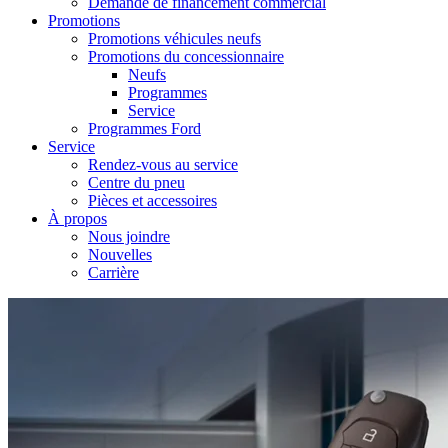
Demande de financement commercial
Promotions
Promotions véhicules neufs
Promotions du concessionnaire
Neufs
Programmes
Service
Programmes Ford
Service
Rendez-vous au service
Centre du pneu
Pièces et accessoires
À propos
Nous joindre
Nouvelles
Carrière