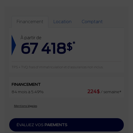
Financement
Location
Comptant
À partir de
67 418
*
$
TPS + TVQ, frais d'immatriculation et d'assurances non inclus.
FINANCEMENT
224
$
84 mois à 5.49%
/ semaine*
Mentions légales
ÉVALUEZ VOS
PAIEMENTS