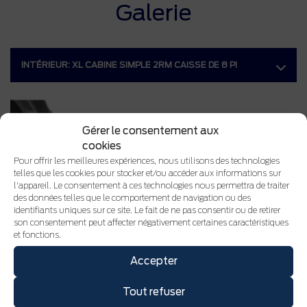
Galerie
INTÉRIEUR:
XL CABINE SIMPLE 2RM CAISSE DE 8 PI
Gérer le consentement aux
cookies
Pour offrir les meilleures expériences, nous utilisons des technologies
telles que les cookies pour stocker et/ou accéder aux informations sur
l'appareil. Le consentement à ces technologies nous permettra de traiter
des données telles que le comportement de navigation ou des
identifiants uniques sur ce site. Le fait de ne pas consentir ou de retirer
son consentement peut affecter négativement certaines caractéristiques
et fonctions.
Accepter
Tout refuser