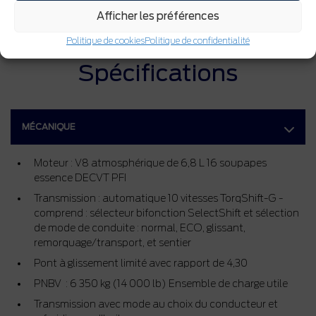
Afficher les préférences
Politique de cookies
Politique de confidentialité
Spécifications
MÉCANIQUE
Moteur : V8 atmosphérique de 6,8 L 16 soupapes
essence DECVT PFI
Transmission : automatique 10 vitesses TorqShift-G -
comprend : sélecteur bifonction SelectShift et sélection
de mode de conduite : normal, ECO, glissant,
remorquage/transport, et sentier
Pont à glissement limité avec rapport de 4,30
PNBV : 6 350 kg (14 000 lb) Ensemble de charge utile
Transmission avec mode au choix du conducteur et