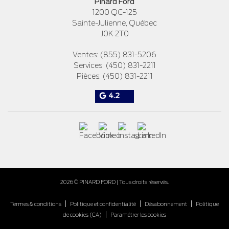
Pinard Ford
1200 QC-125
Sainte-Julienne
,
Québec
J0K 2T0
Ventes:
(855) 831-5206
Services:
(450) 831-2211
Pièces:
(450) 831-2211
4.2
2026 © PINARD FORD
| Tous droits réservés.
|
|
|
Termes & conditions
Politique et confidentialité
Désabonnement
Politique
|
de cookies (CA)
Paramétrer les cookies