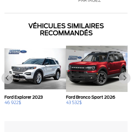
PARTAGEZ
VÉHICULES SIMILAIRES
RECOMMANDÉS
Ford Explorer 2023
Ford Bronco Sport 2026
F
46 922
$
43 532
$
43