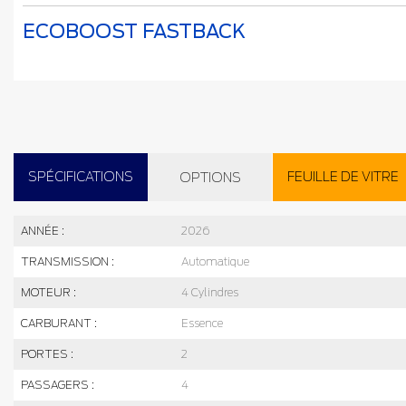
ECOBOOST FASTBACK
SPÉCIFICATIONS
FEUILLE DE VITRE
OPTIONS
ANNÉE :
2026
TRANSMISSION :
Automatique
MOTEUR :
4 Cylindres
CARBURANT :
Essence
PORTES :
2
PASSAGERS :
4