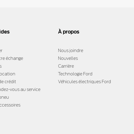
ides
À propos
er
Nous joindre
tre échange
Nouvelles
s
Carrière
location
Technologie Ford
e crédit
Véhicules électriques Ford
ndez-vous au service
 pneu
accessoires