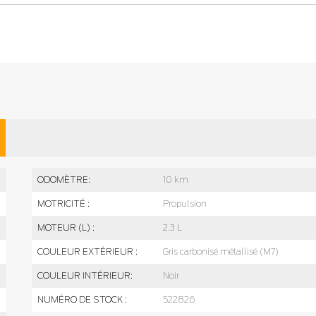
ODOMÈTRE:
10 km
MOTRICITÉ :
Propulsion
MOTEUR (L) :
2.3 L
COULEUR EXTÉRIEUR :
Gris carbonisé métallisé (M7)
COULEUR INTÉRIEUR:
Noir
NUMÉRO DE STOCK :
522826