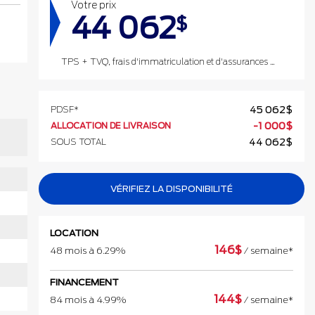
Votre prix
44 062
$
TPS + TVQ, frais d'immatriculation et d'assurances non inclus.
PDSF*
45 062
$
ALLOCATION DE LIVRAISON
-
1 000
$
SOUS TOTAL
44 062
$
VÉRIFIEZ LA DISPONIBILITÉ
LOCATION
146
$
48 mois à 6.29%
/ semaine*
FINANCEMENT
144
$
84 mois à 4.99%
/ semaine*