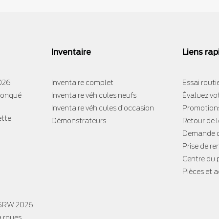
Inventaire
Liens rap
2026
Inventaire complet
Essai routi
tronqué
Inventaire véhicules neufs
Évaluez vo
Inventaire véhicules d’occasion
Promotion
ette
Démonstrateurs
Retour de 
Demande d
Prise de re
Centre du
Pièces et 
 SRW 2026
à roues