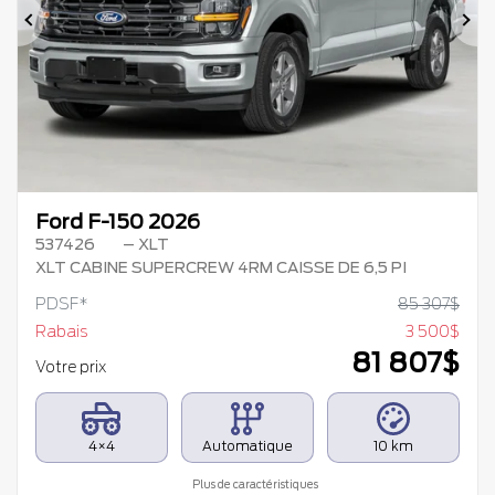
Précédent
Su
Ford F-150 2026
537426
– XLT
XLT CABINE SUPERCREW 4RM CAISSE DE 6,5 PI
PDSF*
85 307
$
Rabais
3 500
$
81 807
$
Votre prix
4×4
Automatique
10 km
Plus de caractéristiques