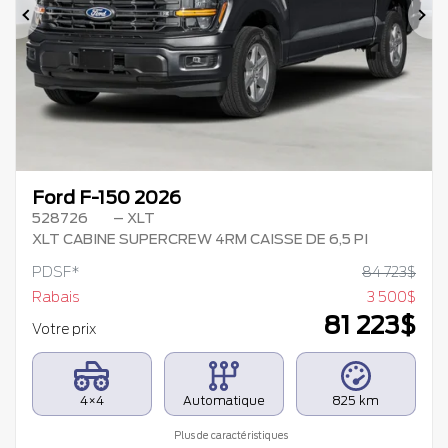
Précédent
Su
Ford F-150 2026
528726
– XLT
XLT CABINE SUPERCREW 4RM CAISSE DE 6,5 PI
PDSF*
84 723
$
Rabais
3 500
$
81 223
$
Votre prix
4×4
Automatique
825 km
Plus de caractéristiques