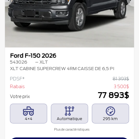
Précédent
Su
Ford F-150 2026
543026
– XLT
XLT CABINE SUPERCREW 4RM CAISSE DE 6,5 PI
PDSF*
81 393
$
Rabais
3 500
$
77 893
$
Votre prix
4×4
Automatique
295 km
Plus de caractéristiques