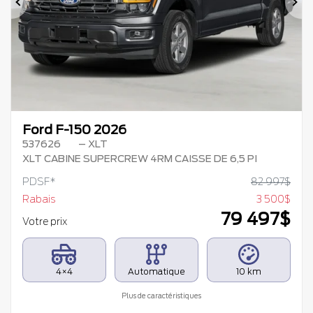
Précédent
Su
Ford F-150 2026
537626
– XLT
XLT CABINE SUPERCREW 4RM CAISSE DE 6,5 PI
PDSF*
82 997
$
Rabais
3 500
$
79 497
$
Votre prix
4×4
Automatique
10 km
Plus de caractéristiques