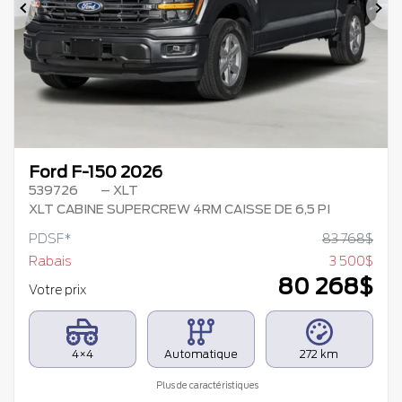
Précédent
Su
Ford F-150 2026
539726
– XLT
XLT CABINE SUPERCREW 4RM CAISSE DE 6,5 PI
PDSF*
83 768
$
Rabais
3 500
$
80 268
$
Votre prix
4×4
Automatique
272 km
Plus de caractéristiques