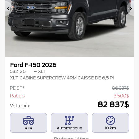
Précédent
Su
Ford F-150 2026
532126
– XLT
XLT CABINE SUPERCREW 4RM CAISSE DE 6,5 PI
PDSF*
86 337
$
Rabais
3 500
$
82 837
$
Votre prix
4×4
Automatique
10 km
Plus de caractéristiques