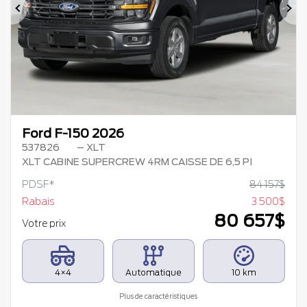
Précédent
Su
Ford F-150 2026
537826
– XLT
XLT CABINE SUPERCREW 4RM CAISSE DE 6,5 PI
PDSF*
84 157
$
Rabais
3 500
$
80 657
$
Votre prix
4×4
Automatique
10 km
Plus de caractéristiques