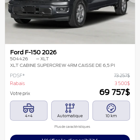
Précédent
Su
Ford F-150 2026
504426
– XLT
XLT CABINE SUPERCREW 4RM CAISSE DE 6,5 PI
PDSF*
73 257
$
Rabais
3 500
$
69 757
$
Votre prix
4×4
Automatique
10 km
Plus de caractéristiques