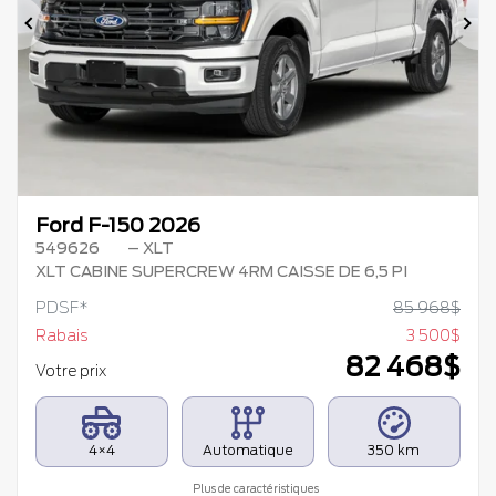
Précédent
Su
Ford F-150 2026
549626
– XLT
XLT CABINE SUPERCREW 4RM CAISSE DE 6,5 PI
PDSF*
85 968
$
Rabais
3 500
$
82 468
$
Votre prix
4×4
Automatique
350 km
Plus de caractéristiques