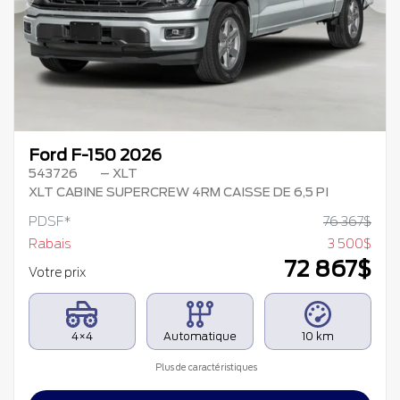
Précédent
Su
Ford F-150 2026
543726
– XLT
XLT CABINE SUPERCREW 4RM CAISSE DE 6,5 PI
PDSF*
76 367
$
Rabais
3 500
$
72 867
$
Votre prix
4×4
Automatique
10 km
Plus de caractéristiques