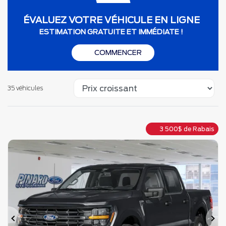
ÉVALUEZ VOTRE VÉHICULE EN LIGNE
ESTIMATION GRATUITE ET IMMÉDIATE !
COMMENCER
35 véhicules
3 500
$
de Rabais