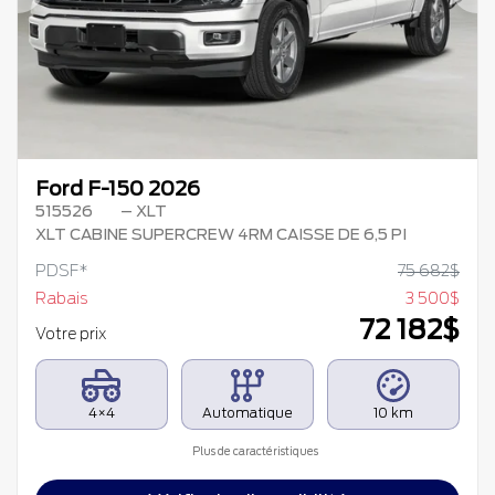
Précédent
Su
Ford F-150 2026
515526
– XLT
XLT CABINE SUPERCREW 4RM CAISSE DE 6,5 PI
PDSF*
75 682
$
Rabais
3 500
$
72 182
$
Votre prix
4×4
Automatique
10 km
Plus de caractéristiques