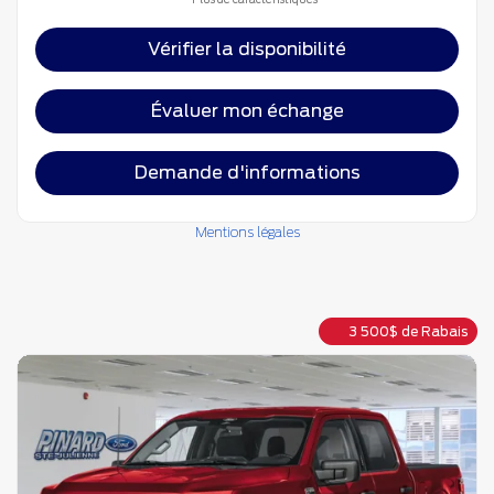
Vérifier la disponibilité
Évaluer mon échange
Demande d'informations
Mentions légales
3 500
$
de Rabais