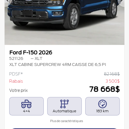
Précédent
Su
Ford F-150 2026
521126
– XLT
XLT CABINE SUPERCREW 4RM CAISSE DE 6,5 PI
PDSF*
82 168
$
Rabais
3 500
$
78 668
$
Votre prix
4×4
Automatique
183 km
Plus de caractéristiques