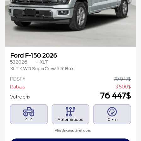
Précédent
Su
Ford F-150 2026
532026
– XLT
XLT 4WD SuperCrew 5.5′ Box
PDSF*
79 947
$
Rabais
3 500
$
76 447
$
Votre prix
4×4
Automatique
10 km
Plus de caractéristiques