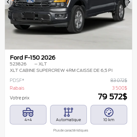
Précédent
Su
Ford F-150 2026
523826
– XLT
XLT CABINE SUPERCREW 4RM CAISSE DE 6,5 PI
PDSF*
83 072
$
Rabais
3 500
$
79 572
$
Votre prix
4×4
Automatique
10 km
Plus de caractéristiques