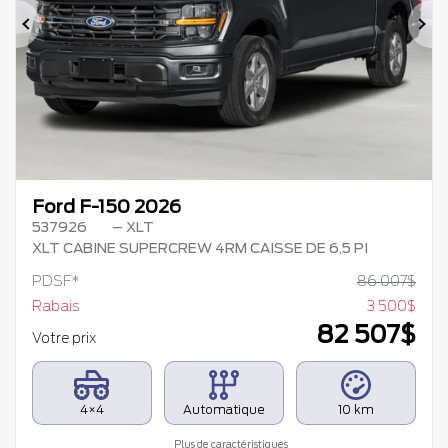
Précédent
Su
Ford F-150 2026
537926
– XLT
XLT CABINE SUPERCREW 4RM CAISSE DE 6,5 PI
PDSF*
86 007
$
Rabais
3 500
$
82 507
$
Votre prix
4×4
Automatique
10 km
Plus de caractéristiques