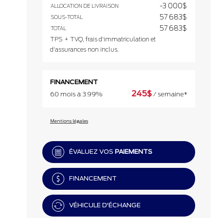
-3 000
$
ALLOCATION DE LIVRAISON
57 683
$
SOUS-TOTAL
57 683
$
TOTAL
TPS + TVQ, frais d'immatriculation et
d'assurances non inclus.
FINANCEMENT
245
$
60 mois à 3.99%
/ semaine*
Mentions légales
ÉVALUEZ VOS
PAIEMENTS
FINANCEMENT
VÉHICULE D'ÉCHANGE