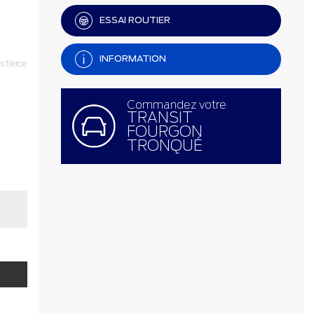
ESSAI ROUTIER
INFORMATION
 tierce
Commandez votre
TRANSIT
FOURGON
TRONQUÉ