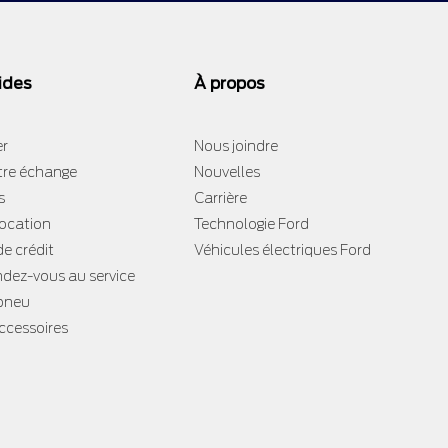
ides
À propos
er
Nous joindre
tre échange
Nouvelles
s
Carrière
location
Technologie Ford
e crédit
Véhicules électriques Ford
ndez-vous au service
 pneu
accessoires