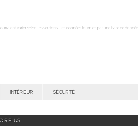
pourraient varier selon les versions. Les données fournies par une base de données
INTÉRIEUR
SÉCURITÉ
OIR PLUS