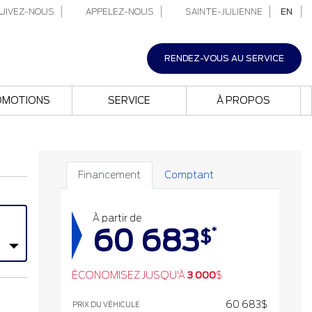
UIVEZ-NOUS
APPELEZ-NOUS
SAINTE-JULIENNE
EN
RENDEZ-VOUS AU SERVICE
OMOTIONS
SERVICE
À PROPOS
Financement
Comptant
À partir de
60 683
*
$
ÉCONOMISEZ JUSQU'À
3 000
$
60 683
$
PRIX DU VÉHICULE