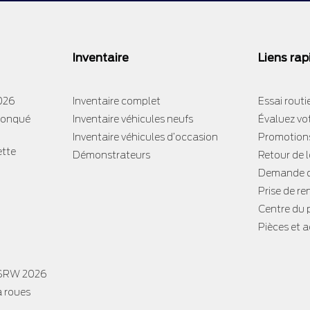
Inventaire
Liens rap
2026
Inventaire complet
Essai routi
tronqué
Inventaire véhicules neufs
Évaluez vo
Inventaire véhicules d’occasion
Promotion
ette
Démonstrateurs
Retour de 
Demande d
Prise de re
Centre du
Pièces et 
 SRW 2026
à roues