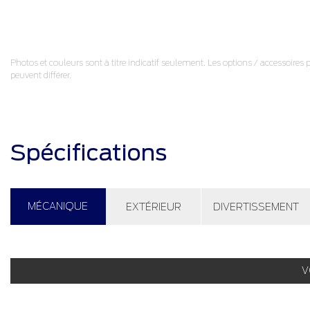
Photos et couleurs sont à titre indicatif seulement. Les options / accessoires 
peuvent différer.
Spécifications
MÉCANIQUE
EXTÉRIEUR
DIVERTISSEMENT
V