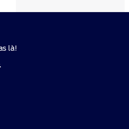
s là!
.