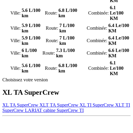
KM
6.1
5.6 L/100
6.8 L/100
Ville:
Route:
Combinée:
Le/100
km
km
KM
5.9 L/100
7 L/100
6.4 Le/100
Ville:
Route:
Combinée:
km
km
KM
5.9 L/100
7 L/100
6.4 Le/100
Ville:
Route:
Combinée:
km
km
KM
6 L/100
7.3 L/100
6.6 Le/100
Ville:
Route:
Combinée:
km
km
KM
6.1
5.6 L/100
6.8 L/100
Ville:
Route:
Combinée:
Le/100
km
km
KM
Choisissez votre version
XL TA SuperCrew
XL TA SuperCrew
XLT TA SuperCrew
XL TI SuperCrew
XLT TI
SuperCrew
LARIAT cabine SuperCrew TI