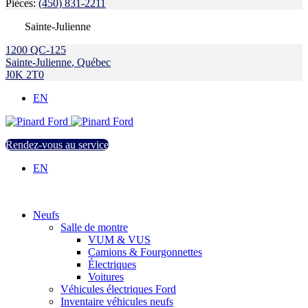
Pièces:
(450) 831-2211
Sainte-Julienne
1200 QC-125
Sainte-Julienne
,
Québec
J0K 2T0
EN
Rendez-vous au service
EN
Neufs
Salle de montre
VUM & VUS
Camions & Fourgonnettes
Électriques
Voitures
Véhicules électriques Ford
Inventaire véhicules neufs