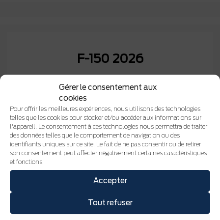
F-150 2026
Gérer le consentement aux
cookies
Pour offrir les meilleures expériences, nous utilisons des technologies
telles que les cookies pour stocker et/ou accéder aux informations sur
l'appareil. Le consentement à ces technologies nous permettra de traiter
des données telles que le comportement de navigation ou des
identifiants uniques sur ce site. Le fait de ne pas consentir ou de retirer
son consentement peut affecter négativement certaines caractéristiques
et fonctions.
Accepter
Tout refuser