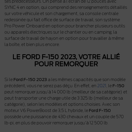
ses prédécesseurs. On pense à l’écran de 12 pouces avec
SYNC 4 en option, qui comprend des renseignements détaillés
sur votre véhicule et son chargement, sa console centrale
redessinée qui fait office de surface de travail, son système
Pro Power Onboard en option pour brancher plusieurs outils
ou appareils électriques sur le chantier ou en camping, la
surface de travail de hayon en option pour travailler à même
la boîte, et bien plus encore.
LE FORD F-150 2023, VOTRE ALLIÉ
POUR REMORQUER
Si le
Ford F-150 2023
a les mêmes capacités que son modèle
précédent, vous ne serez pas déçu. En effet, en
2021
, le
F-150
peut remorquer jusqu’à 14 000 lb (meilleur de sa catégorie) et
peut transporter une charge utile de 3 325 lb (meilleur de sa
catégorie), selon les modèles et options choisies. Avec son
moteur V6 PowerBoost de 3,5 L hybride, le
Ford F-150
possède une puissance de 430 chevaux et un couple de 570
lb-pi, en plus de pouvoir remorquer jusqu’à 12 500 lb.