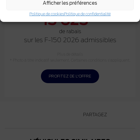
Afficher les préférences
Obtenez jusqu'à
$
13 625
Politique de cookies
Politique de confidentialité
de rabais
sur les F-150 2026 admissibles
Plus de détails
* Photo à titre indicatif seulement. Certaines conditions s'appliquent.
PROFITEZ DE L'OFFRE
PARTAGEZ