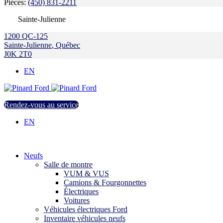
Pièces:
(450) 831-2211
Sainte-Julienne
1200 QC-125
Sainte-Julienne
,
Québec
J0K 2T0
EN
Rendez-vous au service
EN
Neufs
Salle de montre
VUM & VUS
Camions & Fourgonnettes
Électriques
Voitures
Véhicules électriques Ford
Inventaire véhicules neufs