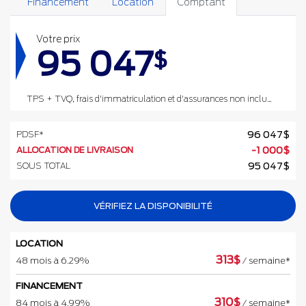
Financement
Location
Comptant
Votre prix
95 047
$
TPS + TVQ, frais d'immatriculation et d'assurances non inclus.
PDSF*
96 047
$
ALLOCATION DE LIVRAISON
-
1 000
$
SOUS TOTAL
95 047
$
VÉRIFIEZ LA DISPONIBILITÉ
LOCATION
313
$
48 mois à 6.29%
/ semaine*
FINANCEMENT
310
$
84 mois à 4.99%
/ semaine*