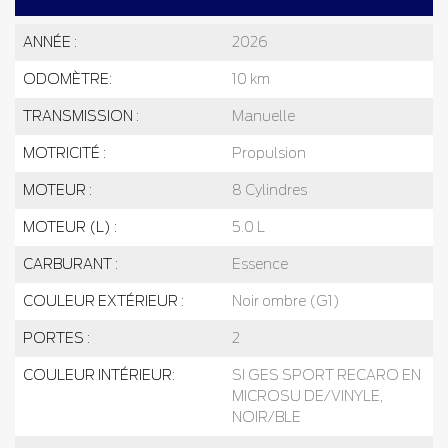
ANNÉE :
2026
ODOMÈTRE:
10 km
TRANSMISSION :
Manuelle
MOTRICITÉ :
Propulsion
MOTEUR :
8 Cylindres
MOTEUR (L) :
5.0 L
CARBURANT :
Essence
COULEUR EXTÉRIEUR :
Noir ombre (G1)
PORTES :
2
COULEUR INTÉRIEUR:
SI GES SPORT RECARO EN
MICROSU DE/VINYLE,
NOIR/BLE