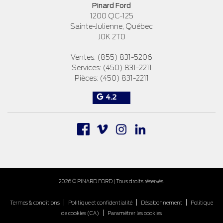
Pinard Ford
1200 QC-125
Sainte-Julienne
,
Québec
J0K 2T0
Ventes:
(855) 831-5206
Services:
(450) 831-2211
Pièces:
(450) 831-2211
4.2
2026 © PINARD FORD
| Tous droits réservés.
|
|
|
Termes & conditions
Politique et confidentialité
Désabonnement
Politique
|
de cookies (CA)
Paramétrer les cookies