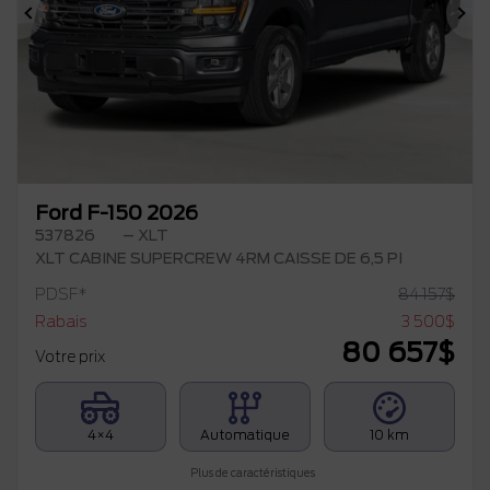
Précédent
Su
Ford F-150 2026
537826
– XLT
XLT CABINE SUPERCREW 4RM CAISSE DE 6,5 PI
PDSF*
84 157
$
Rabais
3 500
$
80 657
$
Votre prix
4×4
Automatique
10 km
Plus de caractéristiques