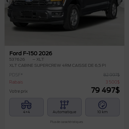
Précédent
Su
Ford F-150 2026
537626
– XLT
XLT CABINE SUPERCREW 4RM CAISSE DE 6,5 PI
PDSF*
82 997
$
Rabais
3 500
$
79 497
$
Votre prix
4×4
Automatique
10 km
Plus de caractéristiques