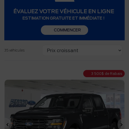
ÉVALUEZ VOTRE VÉHICULE EN LIGNE
ESTIMATION GRATUITE ET IMMÉDIATE !
COMMENCER
35 véhicules
3 500
$
de Rabais