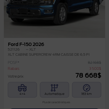
Précédent
Su
Ford F-150 2026
521126
– XLT
XLT CABINE SUPERCREW 4RM CAISSE DE 6,5 PI
PDSF*
82 168
$
Rabais
3 500
$
78 668
$
Votre prix
4×4
Automatique
183 km
Plus de caractéristiques