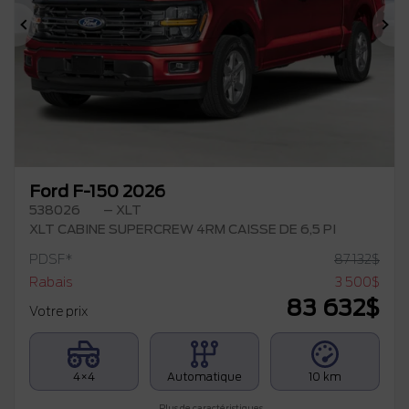
Précédent
Su
Ford F-150 2026
538026
– XLT
XLT CABINE SUPERCREW 4RM CAISSE DE 6,5 PI
PDSF*
87 132
$
Rabais
3 500
$
83 632
$
Votre prix
4×4
Automatique
10 km
Plus de caractéristiques