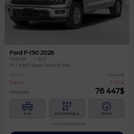
Précédent
Su
Ford F-150 2026
532026
– XLT
XLT 4WD SuperCrew 5.5′ Box
PDSF*
79 947
$
Rabais
3 500
$
76 447
$
Votre prix
4×4
Automatique
10 km
Plus de caractéristiques