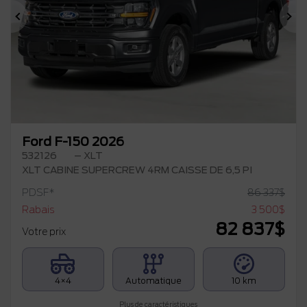
Précédent
Su
Ford F-150 2026
532126
– XLT
XLT CABINE SUPERCREW 4RM CAISSE DE 6,5 PI
PDSF*
86 337
$
Rabais
3 500
$
82 837
$
Votre prix
4×4
Automatique
10 km
Plus de caractéristiques