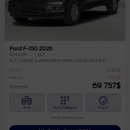
Précédent
Su
Ford F-150 2026
504426
– XLT
XLT CABINE SUPERCREW 4RM CAISSE DE 6,5 PI
PDSF*
73 257
$
Rabais
3 500
$
69 757
$
Votre prix
4×4
Automatique
10 km
Plus de caractéristiques