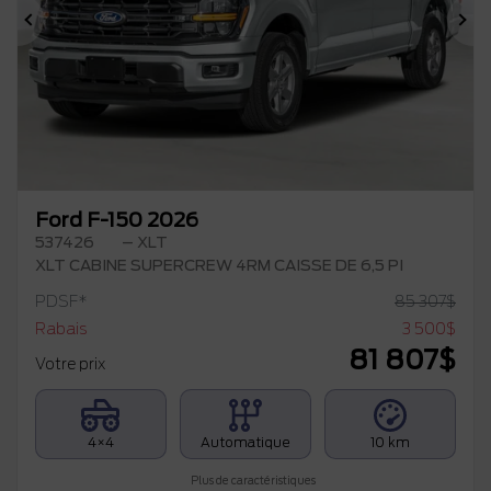
Précédent
Su
Ford F-150 2026
537426
– XLT
XLT CABINE SUPERCREW 4RM CAISSE DE 6,5 PI
PDSF*
85 307
$
Rabais
3 500
$
81 807
$
Votre prix
4×4
Automatique
10 km
Plus de caractéristiques