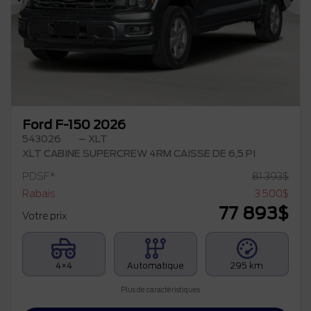
Précédent
Su
Ford F-150 2026
543026
– XLT
XLT CABINE SUPERCREW 4RM CAISSE DE 6,5 PI
PDSF*
81 393
$
Rabais
3 500
$
77 893
$
Votre prix
4×4
Automatique
295 km
Plus de caractéristiques