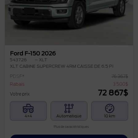
Précédent
Su
Ford F-150 2026
543726
– XLT
XLT CABINE SUPERCREW 4RM CAISSE DE 6,5 PI
PDSF*
76 367
$
Rabais
3 500
$
72 867
$
Votre prix
4×4
Automatique
10 km
Plus de caractéristiques