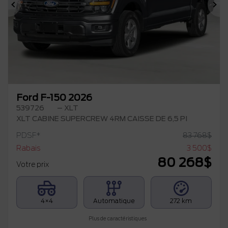
Précédent
Su
Ford F-150 2026
539726
– XLT
XLT CABINE SUPERCREW 4RM CAISSE DE 6,5 PI
PDSF*
83 768
$
Rabais
3 500
$
80 268
$
Votre prix
4×4
Automatique
272 km
Plus de caractéristiques