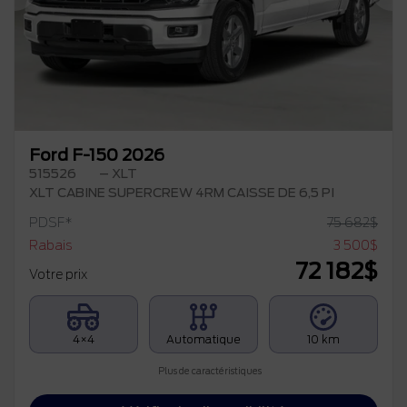
Précédent
Su
Ford F-150 2026
515526
– XLT
XLT CABINE SUPERCREW 4RM CAISSE DE 6,5 PI
PDSF*
75 682
$
Rabais
3 500
$
72 182
$
Votre prix
4×4
Automatique
10 km
Plus de caractéristiques