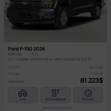
Précédent
Su
Ford F-150 2026
528726
– XLT
XLT CABINE SUPERCREW 4RM CAISSE DE 6,5 PI
PDSF*
84 723
$
Rabais
3 500
$
81 223
$
Votre prix
4×4
Automatique
825 km
Plus de caractéristiques