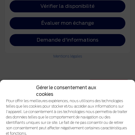
Vérifier la disponibilité
Évaluer mon échange
Demande d'informations
Mentions légales
3 500
$
de Rabais
Gérer le consentement aux
cookies
Pour offrir les meilleures expériences, nous utilisons des technologies
telles que les cookies pour stocker et/ou accéder aux informations sur
l'appareil. Le consentement à ces technologies nous permettra de traiter
des données telles que le comportement de navigation ou des
identifiants uniques sur ce site. Le fait de ne pas consentir ou de retirer
son consentement peut affecter négativement certaines caractéristiques
et fonctions.