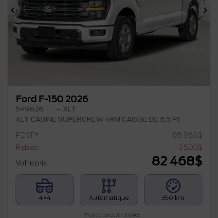
Précédent
Su
Ford F-150 2026
549626
– XLT
XLT CABINE SUPERCREW 4RM CAISSE DE 6,5 PI
PDSF*
85 968
$
Rabais
3 500
$
82 468
$
Votre prix
4×4
Automatique
350 km
Plus de caractéristiques