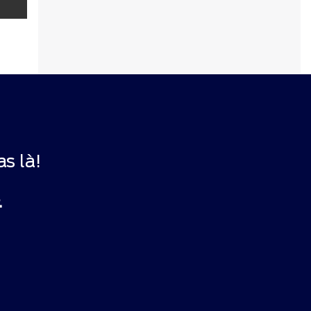
s là!
.