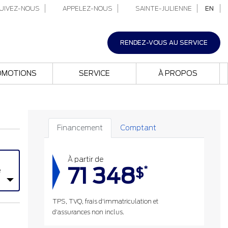
UIVEZ-NOUS
APPELEZ-NOUS
SAINTE-JULIENNE
EN
RENDEZ-VOUS AU SERVICE
OMOTIONS
SERVICE
À PROPOS
Financement
Comptant
À partir de
71 348
*
$
e
TPS, TVQ, frais d'immatriculation et
d'assurances non inclus.