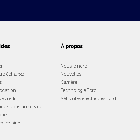
ides
À propos
er
Nous joindre
tre échange
Nouvelles
s
Carrière
location
Technologie Ford
e crédit
Véhicules électriques Ford
ndez-vous au service
 pneu
accessoires