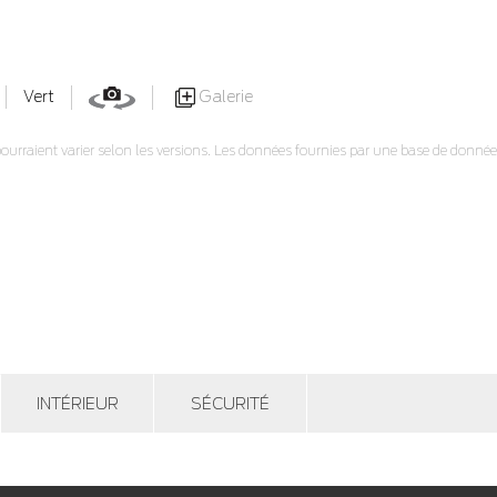
Galerie
Vert
pourraient varier selon les versions. Les données fournies par une base de données
INTÉRIEUR
SÉCURITÉ