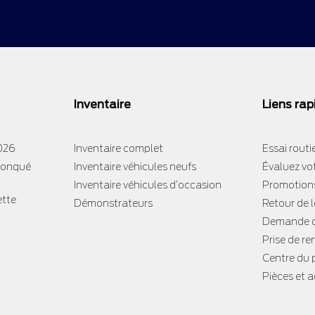
Inventaire
Liens rap
2026
Inventaire complet
Essai routi
tronqué
Inventaire véhicules neufs
Évaluez vo
Inventaire véhicules d’occasion
Promotion
ette
Démonstrateurs
Retour de 
Demande d
Prise de re
Centre du
Pièces et 