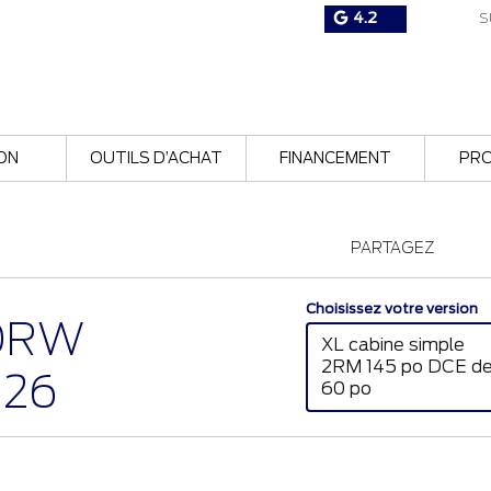
4.2
S
ON
OUTILS D’ACHAT
FINANCEMENT
PR
PARTAGEZ
Choisissez votre version
 DRW
XL cabine simple
2RM 145 po DCE d
026
60 po