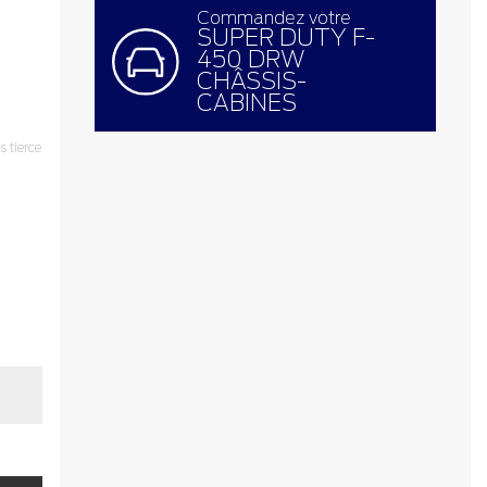
Commandez votre
SUPER DUTY F-
450 DRW
CHÂSSIS-
CABINES
 tierce