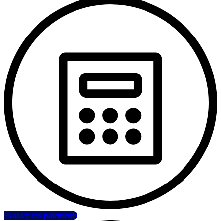
Évaluez vos
paiements