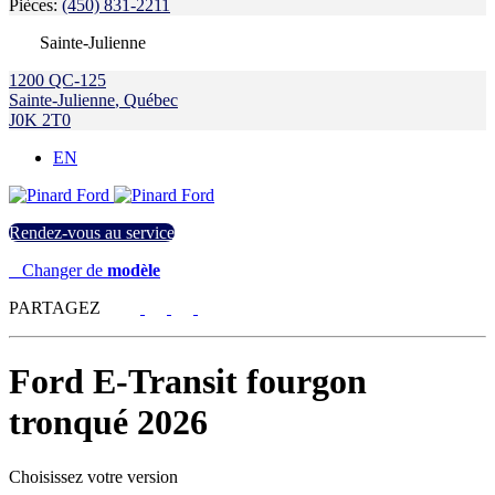
Pièces:
(450) 831-2211
Sainte-Julienne
1200 QC-125
Sainte-Julienne
,
Québec
J0K 2T0
EN
Rendez-vous au service
Changer de
modèle
PARTAGEZ
Ford
E-Transit fourgon
tronqué 2026
Choisissez votre version