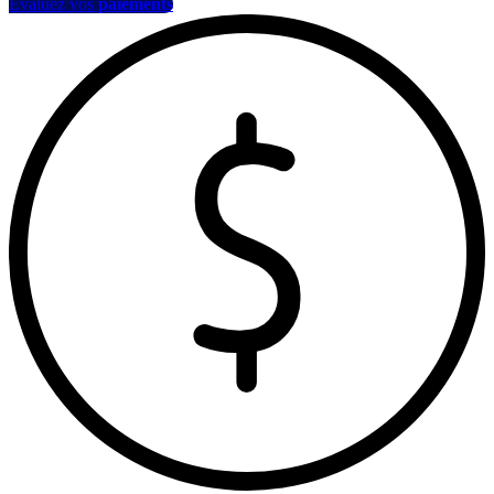
Évaluez vos
paiements