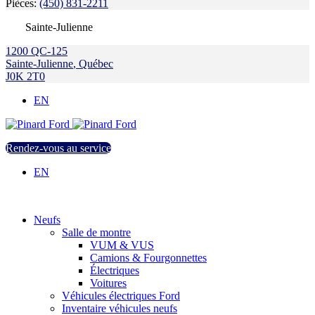
Pièces:
(450) 831-2211
Sainte-Julienne
1200 QC-125
Sainte-Julienne
,
Québec
J0K 2T0
EN
Rendez-vous au service
EN
Neufs
Salle de montre
VUM & VUS
Camions & Fourgonnettes
Électriques
Voitures
Véhicules électriques Ford
Inventaire véhicules neufs